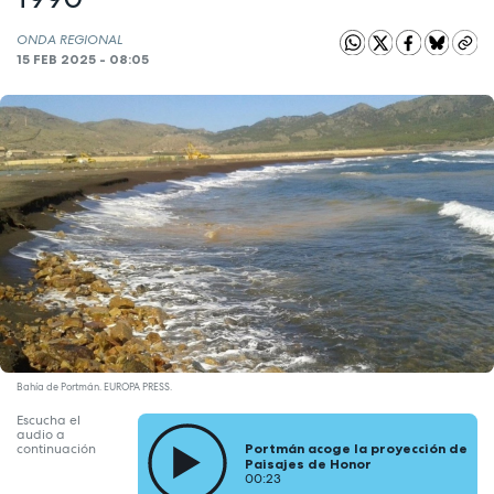
ONDA REGIONAL
15 FEB 2025 - 08:05
Bahía de Portmán. EUROPA PRESS.
Escucha el
audio a
Portmán acoge la proyección de
continuación
Paisajes de Honor
00:23