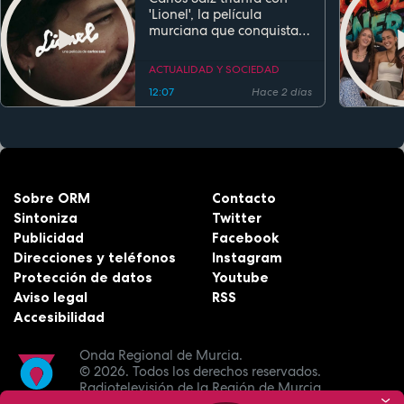
'Lionel', la película
murciana que conquista
festivales antes de su
estreno
ACTUALIDAD Y SOCIEDAD
12:07
Hace 2 días
Sobre ORM
Contacto
Sintoniza
Twitter
Publicidad
Facebook
Direcciones y teléfonos
Instagram
Protección de datos
Youtube
Aviso legal
RSS
Accesibilidad
Onda Regional de Murcia.
© 2026.
Todos los derechos reservados.
Radiotelevisión de la Región de Murcia.