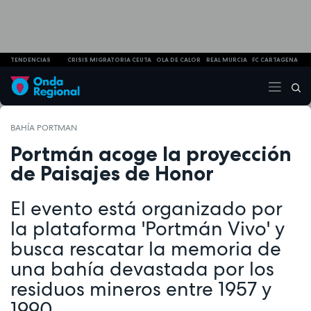
TENDENCIAS
CRISIS MIGRATORIA CEUTA
OLA DE CALOR
REAL MURCIA
FC CARTAGENA
BAHÍA PORTMAN
Portmán acoge la proyección
de Paisajes de Honor
El evento está organizado por
la plataforma 'Portmán Vivo' y
busca rescatar la memoria de
una bahía devastada por los
residuos mineros entre 1957 y
1990