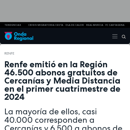
TENDENCIAS
CRISIS MIGRATORIA CEUTA
OLA DE CALOR
REAL MURCIA
FC CARTAGENA
RENFE
Renfe emitió en la Región
46.500 abonos gratuitos de
Cercanías y Media Distancia
en el primer cuatrimestre de
2024
La mayoría de ellos, casi
40.000 corresponden a
Cercanías y 6.500 a abonos de