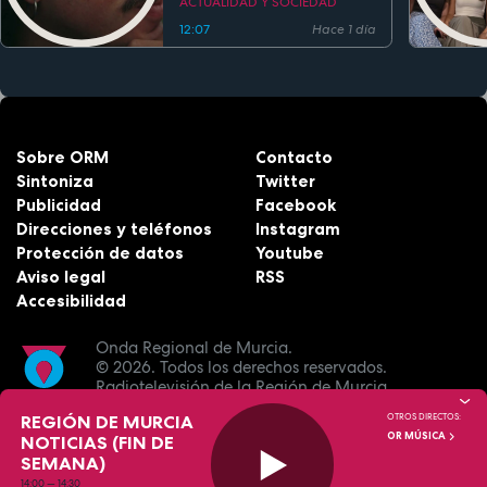
ACTUALIDAD Y SOCIEDAD
12:07
Hace 1 día
Sobre ORM
Contacto
Sintoniza
Twitter
Publicidad
Facebook
Direcciones y teléfonos
Instagram
Protección de datos
Youtube
Aviso legal
RSS
Accesibilidad
Onda Regional de Murcia.
© 2026.
Todos los derechos reservados.
Radiotelevisión de la Región de Murcia.
REGIÓN DE MURCIA
OTROS DIRECTOS:
OR MÚSICA
NOTICIAS (FIN DE
SEMANA)
14:00
—
14:30