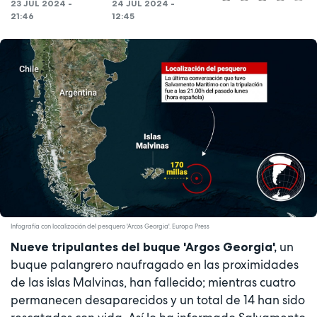
23 JUL 2024 -
24 JUL 2024 -
21:46
12:45
Infografía con localización del pesquero 'Arcos Georgia'. Europa Press
un
Nueve tripulantes del buque 'Argos Georgia',
buque palangrero naufragado en las proximidades
de las islas Malvinas, han fallecido; mientras cuatro
permanecen desaparecidos y un total de 14 han sido