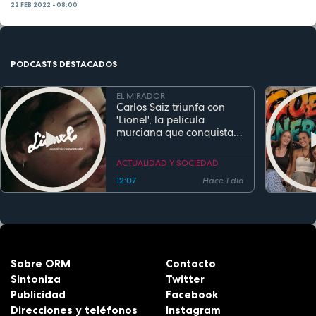
22 FEB 2022 - 08:00
PODCASTS DESTACADOS
EL MIRADOR
Carlos Saiz triunfa con
'Lionel', la película
murciana que conquista
festivales antes de su
estreno
ACTUALIDAD Y SOCIEDAD
12:07
Hace 1 día
Sobre ORM
Contacto
Sintoniza
Twitter
Publicidad
Facebook
Direcciones y teléfonos
Instagram