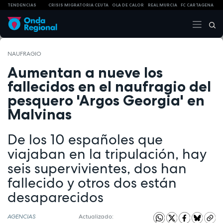
TENDENCIAS
CRISIS MIGRATORIA CEUTA
OLA DE CALOR
REAL MURCIA
FC CARTAGENA
NAUFRAGIO
Aumentan a nueve los
fallecidos en el naufragio del
pesquero 'Argos Georgia' en
Malvinas
De los 10 españoles que
viajaban en la tripulación, hay
seis supervivientes, dos han
fallecido y otros dos están
desaparecidos
AGENCIAS
Actualizado: