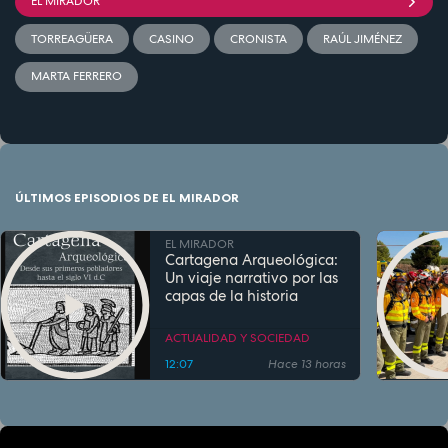
EL MIRADOR
TORREAGÜERA
CASINO
CRONISTA
RAÚL JIMÉNEZ
MARTA FERRERO
ÚLTIMOS EPISODIOS DE EL MIRADOR
EL MIRADOR
Cartagena Arqueológica:
Un viaje narrativo por las
capas de la historia
ACTUALIDAD Y SOCIEDAD
12:07
Hace 13 horas