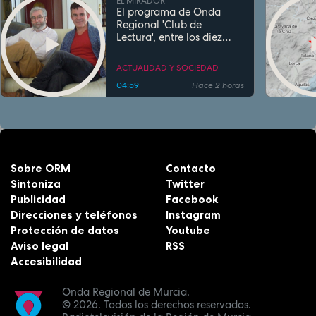
EL MIRADOR
El programa de Onda
Regional 'Club de
Lectura', entre los diez
más escuchados de
España en su género
ACTUALIDAD Y SOCIEDAD
04:59
Hace 2 horas
Sobre ORM
Contacto
Sintoniza
Twitter
Publicidad
Facebook
Direcciones y teléfonos
Instagram
Protección de datos
Youtube
Aviso legal
RSS
Accesibilidad
Onda Regional de Murcia.
© 2026.
Todos los derechos reservados.