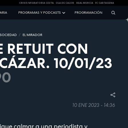
CRISIS MIGRATORIA CEUTA
OLA DE CALOR
REAL MURCIA
FC CARTAGENA
NARIA
PROGRAMAS Y PODCASTS
PROGRAMACIÓN
 SOCIEDAD
EL MIRADOR
 RETUIT CON
LCÁZAR. 10/01/23
90
10 ENE 2023 - 14:36
igue calmar a una periodista y