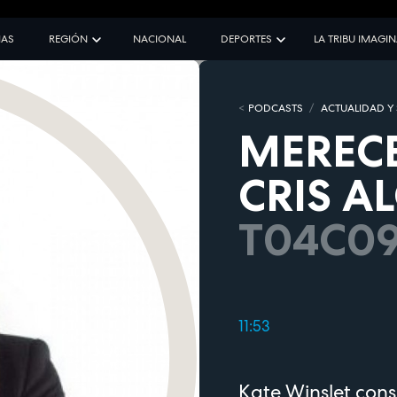
IAS
REGIÓN
NACIONAL
DEPORTES
LA TRIBU IMAGI
PODCASTS
ACTUALIDAD Y
MERECE
CRIS A
T04C0
11:53
Kate Winslet cons