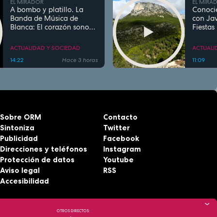
EL MIRADOR
EL MIRA
A bombo y platillo. La
Conoci
Banda de Música de
con Jav
Blanca: El corazón sonoro
Fiestas
de las fiestas con
prepara
tradición y rock sinfónico
eclipse
ACTUALIDAD Y SOCIEDAD
ACTUALI
14:22
Hace 3 horas
11:09
Sobre ORM
Contacto
Sintoniza
Twitter
Publicidad
Facebook
Direcciones y teléfonos
Instagram
Protección de datos
Youtube
Aviso legal
RSS
Accesibilidad
OTROS DIRECTOS: