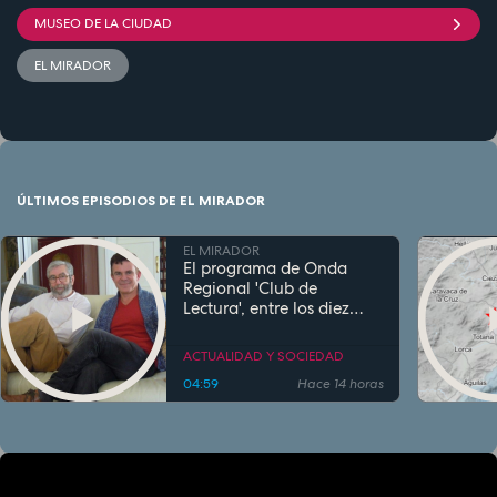
MUSEO DE LA CIUDAD
EL MIRADOR
ÚLTIMOS EPISODIOS DE EL MIRADOR
EL MIRADOR
El programa de Onda
Regional 'Club de
Lectura', entre los diez
más escuchados de
España en su género
ACTUALIDAD Y SOCIEDAD
04:59
Hace 14 horas