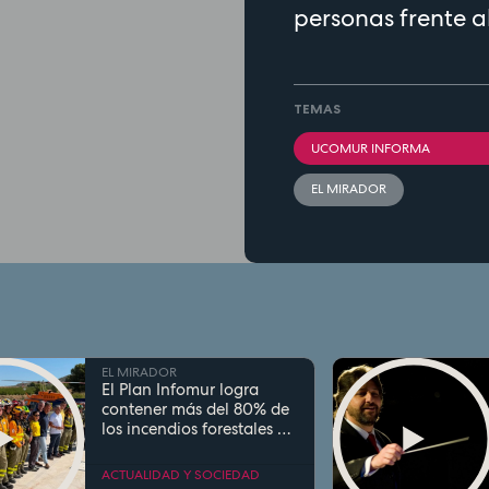
personas frente a
TEMAS
UCOMUR INFORMA
EL MIRADOR
EL MIRADOR
El Plan Infomur logra
contener más del 80% de
los incendios forestales en
la Región de Murcia este
verano
ACTUALIDAD Y SOCIEDAD