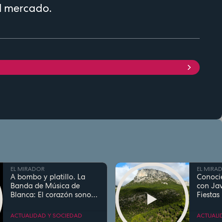
l mercado.
EL MIRADOR
EL MIRA
A bombo y platillo. La
Conoci
Banda de Música de
con Jav
Blanca: El corazón sonoro
Fiestas
de las fiestas con
prepara
tradición y rock sinfónico
eclipse
ACTUALIDAD Y SOCIEDAD
ACTUALI