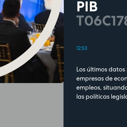
PIB
T06C17
12:53
Los últimos datos 
empresas de econ
empleos, situando
las políticas legi