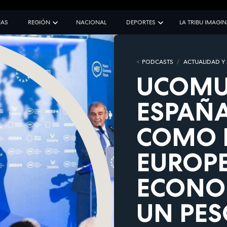
IAS
REGIÓN
NACIONAL
DEPORTES
LA TRIBU IMAGI
PODCASTS
ACTUALIDAD Y
UCOMU
ESPAÑA
COMO E
EUROPE
ECONO
UN PESO