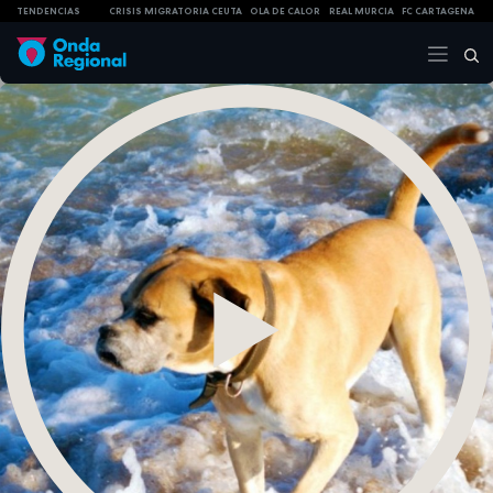
TENDENCIAS
CRISIS MIGRATORIA CEUTA
OLA DE CALOR
REAL MURCIA
FC CARTAGENA