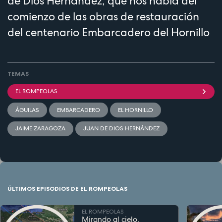
de Dios Hernández, que nos habla del
comienzo de las obras de restauración
del centenario Embarcadero del Hornillo
TEMAS
EL ROMPEOLAS
ÁGUILAS
EMBARCADERO
EL HORNILLO
JAIME ZARAGOZA
JUAN DE DIOS HERNÁNDEZ
ÚLTIMOS EPISODIOS DE EL ROMPEOLAS
EL ROMPEOLAS
Mirando al cielo.