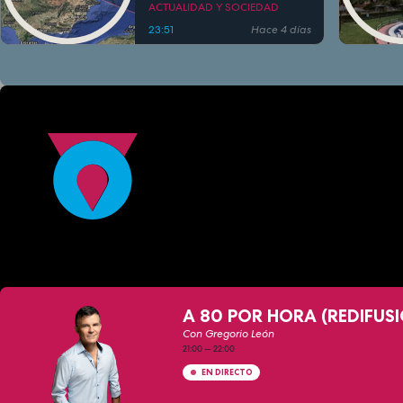
ACTUALIDAD Y SOCIEDAD
23:51
Hace 4 días
A 80 POR HORA (REDIFUS
Con Gregorio León
21:00
—
22:00
EN DIRECTO