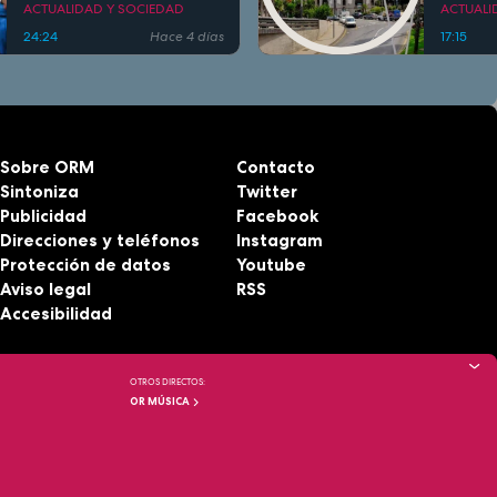
vivienda en Murcia 'es la
situacio
ACTUALIDAD Y SOCIEDAD
ACTUALI
pobreza'
Manuel
24:24
Hace 4 días
17:15
en Ceu
Sobre ORM
Contacto
Sintoniza
Twitter
Publicidad
Facebook
Direcciones y teléfonos
Instagram
Protección de datos
Youtube
Aviso legal
RSS
Accesibilidad
OTROS DIRECTOS:
OR MÚSICA