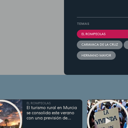
TEMAS
EL ROMPEOLAS
CARAVACA DE LA CRUZ
HERMANO MAYOR
EL ROMPEOLAS
El turismo rural en Murcia
se consolida este verano
con una previsión de
ocupación superior al