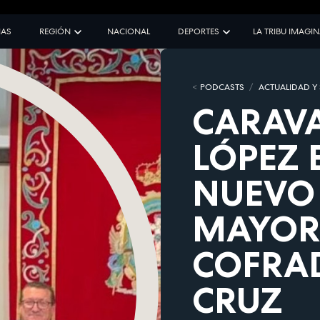
IAS
REGIÓN
NACIONAL
DEPORTES
LA TRIBU IMAGI
PODCASTS
ACTUALIDAD Y
CARAVA
LÓPEZ 
NUEVO
MAYOR 
COFRAD
CRUZ