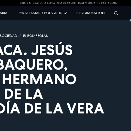
CRISIS MIGRATORIA CEUTA
OLA DE CALOR
REAL MURCIA
FC CARTAGENA
NARIA
PROGRAMAS Y PODCASTS
PROGRAMACIÓN
 SOCIEDAD
EL ROMPEOLAS
CA. JESÚS
BAQUERO,
 HERMANO
DE LA
ÍA DE LA VERA