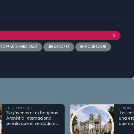
COFRADÍA VERA CRUZ
JESÚS LÓPEZ
ENRIQUE SOLER
EL ROMPEOLAS
EL ROMP
'Ni jóvenes ni extranjeros'.
'Las en
Amnistía Internacional
una est
señala que el verdadero
que no 
problema del acceso a la
la gent