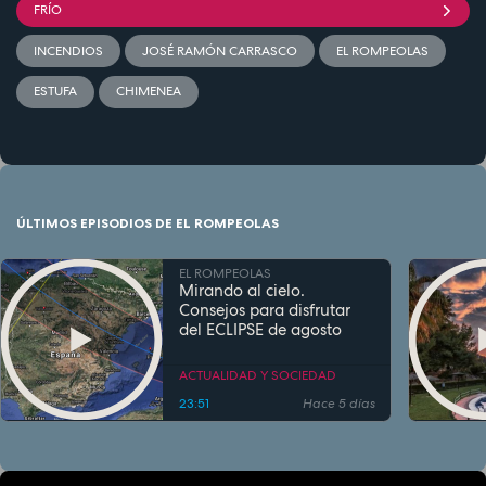
FRÍO
INCENDIOS
JOSÉ RAMÓN CARRASCO
EL ROMPEOLAS
ESTUFA
CHIMENEA
ÚLTIMOS EPISODIOS DE EL ROMPEOLAS
EL ROMPEOLAS
Mirando al cielo.
Consejos para disfrutar
del ECLIPSE de agosto
ACTUALIDAD Y SOCIEDAD
23:51
Hace 5 días