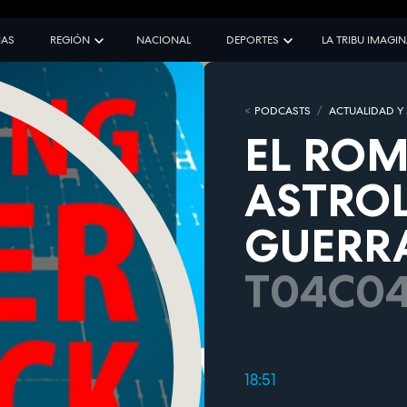
IAS
REGIÓN
NACIONAL
DEPORTES
LA TRIBU IMAGI
PODCASTS
ACTUALIDAD Y
EL ROM
ASTROL
GUERRA
T04C0
18:51