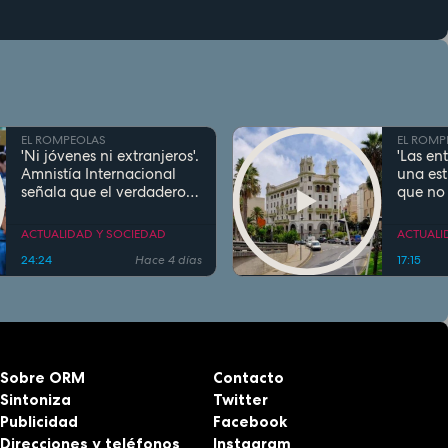
EL ROMPEOLAS
EL ROMP
'Ni jóvenes ni extranjeros'.
'Las en
Amnistía Internacional
una est
señala que el verdadero
que no 
problema del acceso a la
la gent
vivienda en Murcia 'es la
situacio
ACTUALIDAD Y SOCIEDAD
ACTUALI
pobreza'
Manuel
24:24
Hace 4 días
17:15
en Ceu
Sobre ORM
Contacto
Sintoniza
Twitter
Publicidad
Facebook
Direcciones y teléfonos
Instagram