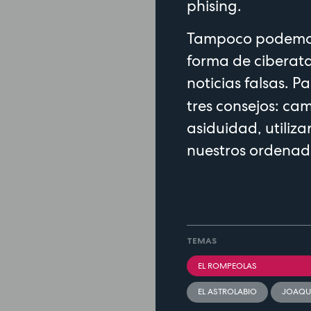
phising.
Tampoco podemos 
forma de ciberata
noticias falsas. 
tres consejos: ca
asiduidad, utiliza
nuestros ordenado
TEMAS
EL ROMPEOLAS
EL ASTROLABIO
JOAQU