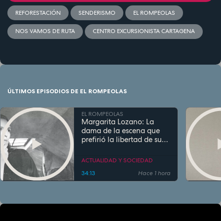
REFORESTACIÓN
SENDERISMO
EL ROMPEOLAS
NOS VAMOS DE RUTA
CENTRO EXCURSIONISTA CARTAGENA
ÚLTIMOS EPISODIOS DE EL ROMPEOLAS
EL ROMPEOLAS
Margarita Lozano: La
dama de la escena que
prefirió la libertad de su
'casa azul'
ACTUALIDAD Y SOCIEDAD
34:13
Hace 1 hora