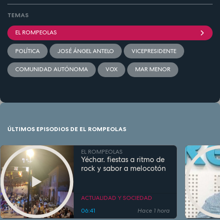
TEMAS
EL ROMPEOLAS
POLÍTICA
JOSÉ ÁNGEL ANTELO
VICEPRESIDENTE
COMUNIDAD AUTÓNOMA
VOX
MAR MENOR
ÚLTIMOS EPISODIOS DE EL ROMPEOLAS
EL ROMPEOLAS
Yéchar. fiestas a ritmo de
rock y sabor a melocotón
ACTUALIDAD Y SOCIEDAD
06:41
Hace 1 hora