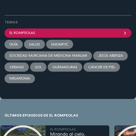
TEMAS
EL ROMPEOLAS
GUÍA
SALUD
SMUMFYC
SOCIEDAD MURCIANA DE MEDICINA FAMILIAR
JESÚS ABENZA
VERANO
SOL
QUEMADURAS
CÁNCER DE PIEL
MELANOMA
ÚLTIMOS EPISODIOS DE EL ROMPEOLAS
EL ROMPEOLAS
Mirando al cielo.