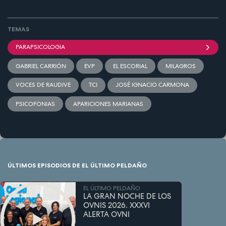
TEMAS
PARAPSICOLOGIA
GABRIEL CARRIÓN
EVP
EL ESCORIAL
MILAGROS
VOCES DE RAUDIVE
TCI
JOSÉ IGNACIO CARMONA
PSICOFONIAS
APARICIONES MARIANAS
ÚLTIMOS EPISODIOS DE EL ÚLTIMO PELDAÑO
EL ÚLTIMO PELDAÑO
LA GRAN NOCHE DE LOS
OVNIS 2026. XXXVI
ALERTA OVNI