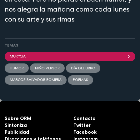
nos alegra la mañana como cada lunes
con su arte y sus rimas
TEMAS
MURYCIA
HUMOR
NIÑO VERSOR
DÍA DEL LIBRO
MARCOS SALVADOR ROMERA
POEMAS
Sobre ORM
Contacto
Sintoniza
Twitter
Publicidad
Facebook
Direcciones y teléfonos
Instagram