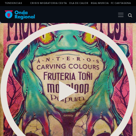
TENDENCIAS
CRISIS MIGRATORIA CEUTA
OLA DE CALOR
REAL MURCIA
FC CARTAGENA