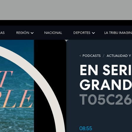
IAS
REGIÓN
NACIONAL
DEPORTES
LA TRIBU IMAGI
PODCASTS
ACTUALIDAD Y
EN SER
GRAND
T05C26
08:55