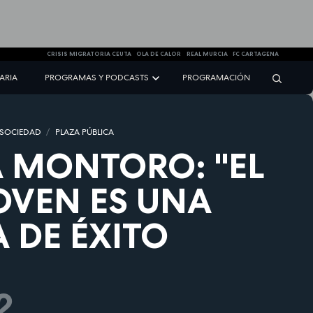
CRISIS MIGRATORIA CEUTA
OLA DE CALOR
REAL MURCIA
FC CARTAGENA
NARIA
PROGRAMAS Y PODCASTS
PROGRAMACIÓN
 SOCIEDAD
PLAZA PÚBLICA
 MONTORO: "EL
OVEN ES UNA
 DE ÉXITO
2