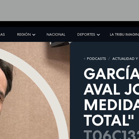
IAS
REGIÓN
NACIONAL
DEPORTES
LA TRIBU IMAGI
PODCASTS
ACTUALIDAD Y
GARCÍA
AVAL J
MEDIDA
TOTAL"
T06C13