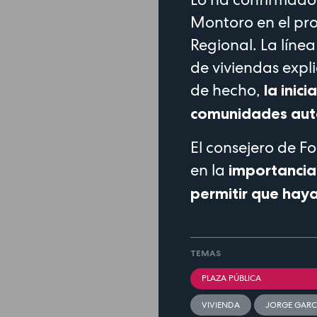
Montoro en el pr
Regional. La líne
de viviendas expli
de hecho,
la inici
comunidades au
El consejero de F
en la
importancia 
permitir que haya
TEMAS
PLAZA PÚBLICA
VIVIENDA
JORGE GAR