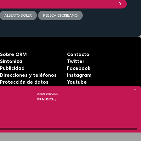
ALBERTO SOLER
REBECA ESCRIBANO
Sobre ORM
Contacto
Sintoniza
Twitter
Publicidad
Facebook
Direcciones y teléfonos
Instagram
Protección de datos
Youtube
Aviso legal
RSS
OTROS DIRECTOS:
Accesibilidad
OR MÚSICA