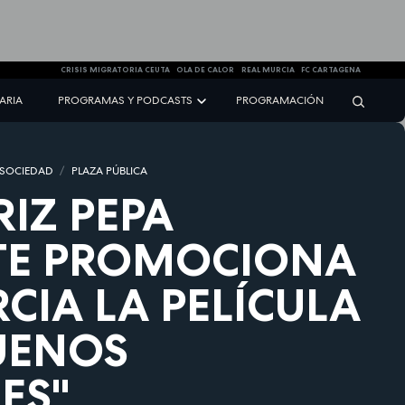
CRISIS MIGRATORIA CEUTA
OLA DE CALOR
REAL MURCIA
FC CARTAGENA
NARIA
PROGRAMAS Y PODCASTS
PROGRAMACIÓN
 SOCIEDAD
PLAZA PÚBLICA
RIZ PEPA
TE PROMOCIONA
CIA LA PELÍCULA
UENOS
ES"