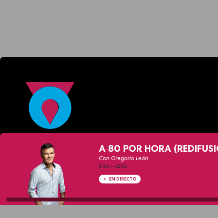
A 80 POR HORA (REDIFUS
Con Gregorio León
21:00
—
22:00
EN DIRECTO