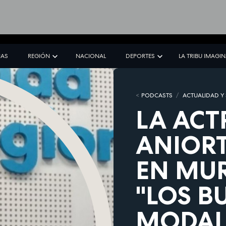
IAS
REGIÓN
NACIONAL
DEPORTES
LA TRIBU IMAGI
PODCASTS
ACTUALIDAD Y
LA ACT
ANIOR
EN MUR
"LOS B
MODAL