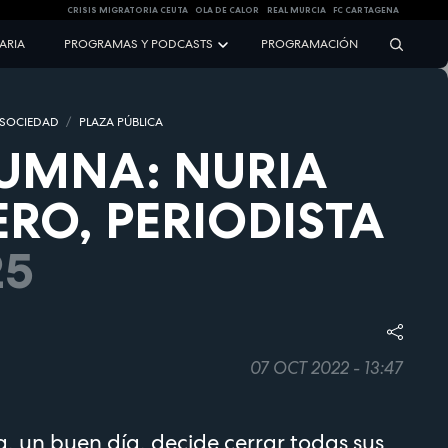
CRISIS MIGRATORIA CEUTA
OLA DE CALOR
REAL MURCIA
FC CARTAGENA
NARIA
PROGRAMAS Y PODCASTS
PROGRAMACIÓN
 SOCIEDAD
PLAZA PÚBLICA
UMNA: NURIA
RO, PERIODISTA
25
07 OCT 2022 - 13:47
a, un buen día, decide cerrar todas sus