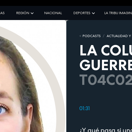
IAS
REGIÓN
NACIONAL
DEPORTES
LA TRIBU IMAGI
PODCASTS
ACTUALIDAD Y
LA COL
GUERRE
T04C0
01:31
¿Y qué pasa si un