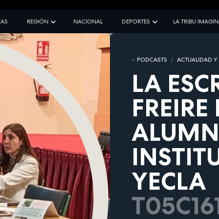
IAS
REGIÓN
NACIONAL
DEPORTES
LA TRIBU IMAGI
PODCASTS
ACTUALIDAD Y
LA ESC
FREIRE
ALUMN
INSTIT
YECLA
T05C16