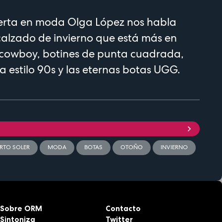
perta en moda Olga López nos habla
alzado de invierno que está más en
 cowboy, botines de punta cuadrada,
a estilo 90s y las eternas botas UGG.
RTO SOLER
MODA
BOTAS
OTOÑO
INVIERNO
Sobre ORM
Contacto
Sintoniza
Twitter