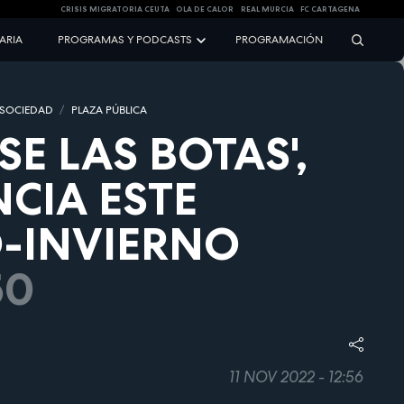
CRISIS MIGRATORIA CEUTA
OLA DE CALOR
REAL MURCIA
FC CARTAGENA
NARIA
PROGRAMAS Y PODCASTS
PROGRAMACIÓN
 SOCIEDAD
PLAZA PÚBLICA
SE LAS BOTAS',
CIA ESTE
-INVIERNO
50
11 NOV 2022 - 12:56