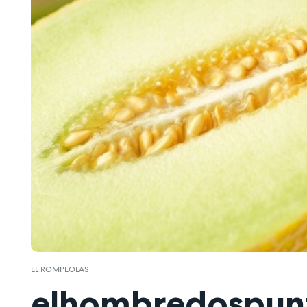
EL ROMPEOLAS
elhombredospunt