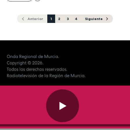
Anterior
1
2
3
4
Siguiente
Onda Regional de Murcia.
Copyright
© 2026.
Todos los derechos reservados.
Radiotelevisión de la Región de Murcia.