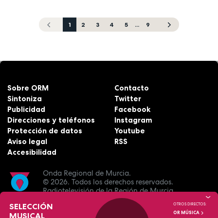
1
2
3
4
5
...
9
Sobre ORM
Contacto
Sintoniza
Twitter
Publicidad
Facebook
Direcciones y teléfonos
Instagram
Protección de datos
Youtube
Aviso legal
RSS
Accesibilidad
Onda Regional de Murcia.
© 2026.
Todos los derechos reservados.
Radiotelevisión de la Región de Murcia.
SELECCIÓN
OTROS DIRECTOS:
OR MÚSICA
MUSICAL