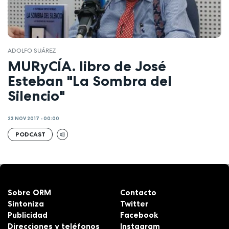
ADOLFO SUÁREZ
MURyCÍA. libro de José
Esteban "La Sombra del
Silencio"
23 NOV 2017 - 00:00
PODCAST
Sobre ORM
Contacto
Sintoniza
Twitter
Publicidad
Facebook
Direcciones y teléfonos
Instagram