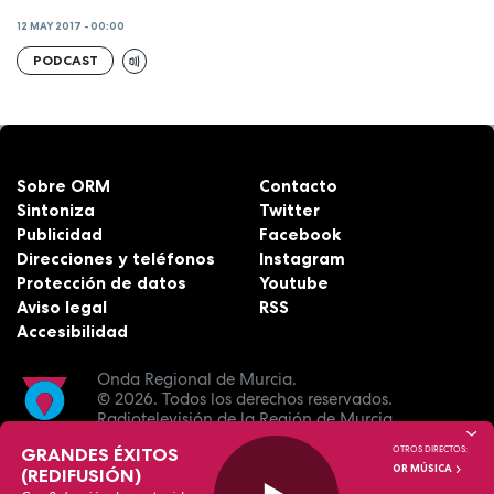
12 MAY 2017 - 00:00
PODCAST
Sobre ORM
Contacto
Sintoniza
Twitter
Publicidad
Facebook
Direcciones y teléfonos
Instagram
Protección de datos
Youtube
Aviso legal
RSS
Accesibilidad
Onda Regional de Murcia.
© 2026.
Todos los derechos reservados.
Radiotelevisión de la Región de Murcia.
GRANDES ÉXITOS
OTROS DIRECTOS:
OR MÚSICA
(REDIFUSIÓN)