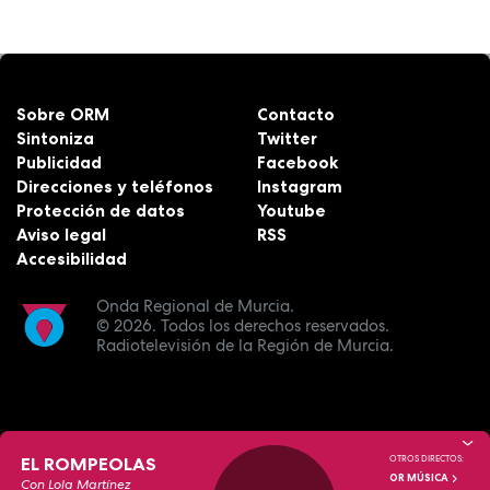
Sobre ORM
Contacto
Sintoniza
Twitter
Publicidad
Facebook
Direcciones y teléfonos
Instagram
Protección de datos
Youtube
Aviso legal
RSS
Accesibilidad
Onda Regional de Murcia.
© 2026.
Todos los derechos reservados.
Radiotelevisión de la Región de Murcia.
EL ROMPEOLAS
OTROS DIRECTOS:
OR MÚSICA
Con Lola Martínez