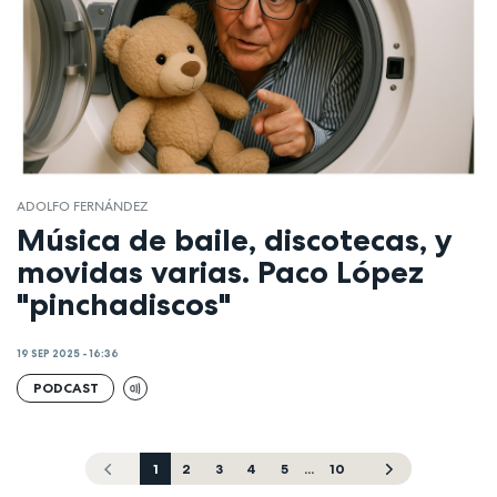
ADOLFO FERNÁNDEZ
Música de baile, discotecas, y
movidas varias. Paco López
"pinchadiscos"
19 SEP 2025 - 16:36
PODCAST
1
2
3
4
5
...
10