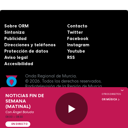
Sobre ORM
Contacto
Sintoniza
Twitter
Publicidad
Facebook
Direcciones y teléfonos
Instagram
Protección de datos
Youtube
Aviso legal
RSS
Accesibilidad
Onda Regional de Murcia.
© 2026.
Todos los derechos reservados.
Radiotelevisión de la Región de Murcia.
NOTICIAS FIN DE
OTROS DIRECTOS:
OR MÚSICA
SEMANA
(MATINAL)
Con Ángel Boluda
08:00
—
08:30
EN DIRECTO