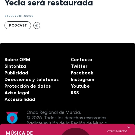
Yecla será restaurada
24 JUL 2018 - 00:00
PODCAST
Sobre ORM
Contacto
Sintoniza
Twitter
Publicidad
Facebook
Direcciones y teléfonos
Instagram
Protección de datos
Youtube
Aviso legal
RSS
Accesibilidad
Onda Regional de Murcia.
© 2026.
Todos los derechos reservados.
Radiotelevisión de la Región de Murcia.
MÚSICA DE
OTROS DIRECTOS: