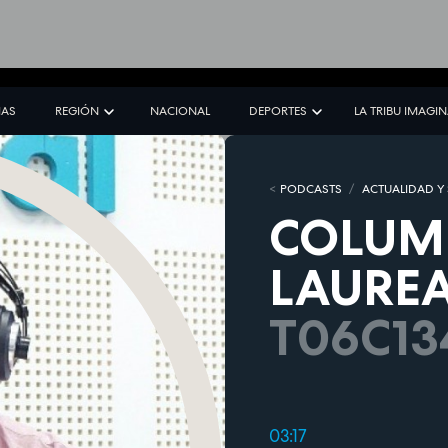
IAS
REGIÓN
NACIONAL
DEPORTES
LA TRIBU IMAGI
PODCASTS
ACTUALIDAD Y
COLUM
LAURE
T06C13
03:17