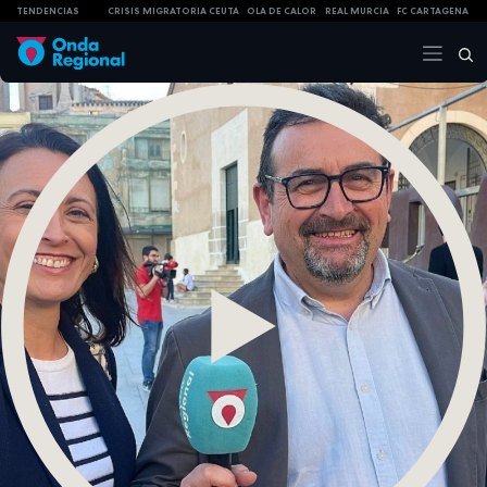
TENDENCIAS
CRISIS MIGRATORIA CEUTA
OLA DE CALOR
REAL MURCIA
FC CARTAGENA