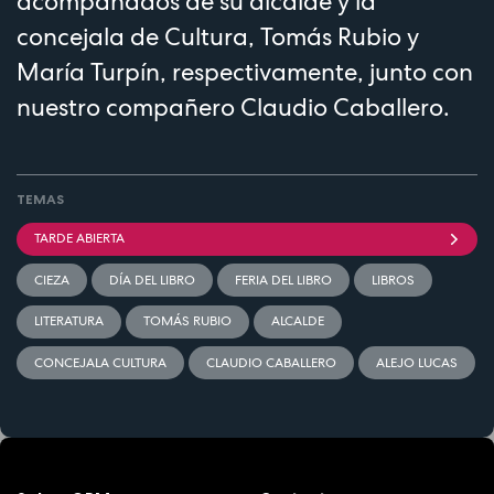
acompañados de su alcalde y la
concejala de Cultura, Tomás Rubio y
María Turpín, respectivamente, junto con
nuestro compañero Claudio Caballero.
TEMAS
TARDE ABIERTA
CIEZA
DÍA DEL LIBRO
FERIA DEL LIBRO
LIBROS
LITERATURA
TOMÁS RUBIO
ALCALDE
CONCEJALA CULTURA
CLAUDIO CABALLERO
ALEJO LUCAS