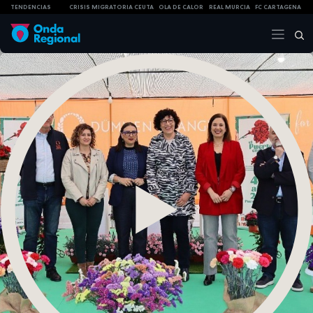
TENDENCIAS
CRISIS MIGRATORIA CEUTA
OLA DE CALOR
REAL MURCIA
FC CARTAGENA