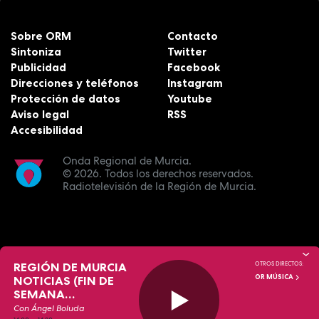
Sobre ORM
Contacto
Sintoniza
Twitter
Publicidad
Facebook
Direcciones y teléfonos
Instagram
Protección de datos
Youtube
Aviso legal
RSS
Accesibilidad
Onda Regional de Murcia.
© 2026.
Todos los derechos reservados.
Radiotelevisión de la Región de Murcia.
REGIÓN DE MURCIA
OTROS DIRECTOS:
OR MÚSICA
NOTICIAS (FIN DE
SEMANA
MEDIODÍA)
Con Ángel Boluda