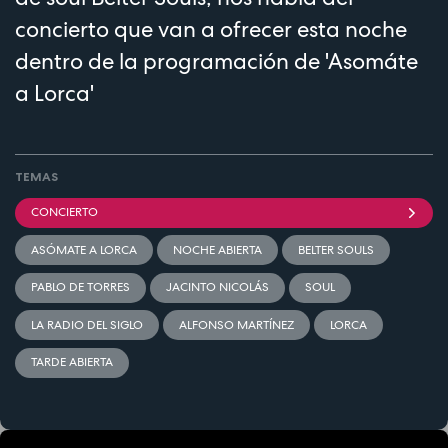
concierto que van a ofrecer esta noche
dentro de la programación de 'Asomáte
a Lorca'
TEMAS
CONCIERTO
ASÓMATE A LORCA
NOCHE ABIERTA
BELTER SOULS
PABLO DE TORRES
JACINTO NICOLÁS
SOUL
LA RADIO DEL SIGLO
ALFONSO MARTÍNEZ
LORCA
TARDE ABIERTA