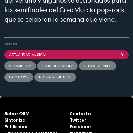
del verano y algunos seleccionados para
las semifinales del CreaMurcia pop-rock,
que se celebran la semana que viene.
TEMAS
ACTUALIDAD MUSICAL
CREAMURCIA
LUCÍA HERNÁNDEZ
TE DOY LA TARDE
LOLA FLOYD
SECCIÓN CULTURAL
Sobre ORM
Contacto
Sintoniza
Twitter
Publicidad
Facebook