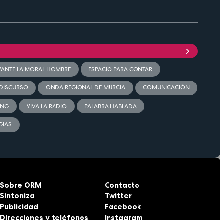
VANTE LA MORAL HOMBRE
ESPACIO PARA CONTAR
DISCURSO
ONDA REGIONAL DE MURCIA
COMUNICACIÓN
ING
VIVA LA RADIO
PALABRA HABLADA
GIAS
Sobre ORM
Contacto
Sintoniza
Twitter
Publicidad
Facebook
Direcciones y teléfonos
Instagram