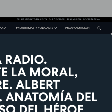
CRISIS MIGRATORIA CEUTA
OLA DE CALOR
REAL MURCIA
FC CARTAGENA
NARIA
PROGRAMAS Y PODCASTS
PROGRAMACIÓN
A RADIO.
E LA MORAL,
E. ALBERT
. ANATOMÍA DEL
SO DEL HÉROE