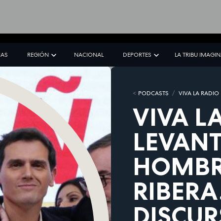
IAS
REGIÓN
NACIONAL
DEPORTES
LA TRIBU IMAGI
PODCASTS
VIVA LA RADIO
VIVA L
LEVANT
HOMBR
RIBERA
DISCUR