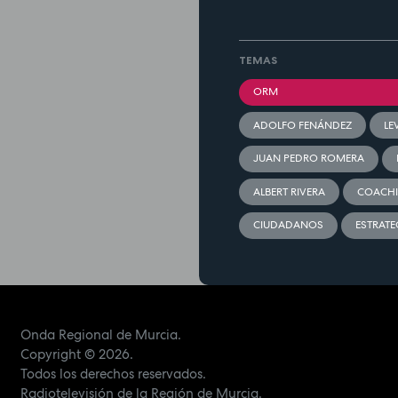
TEMAS
ORM
ADOLFO FENÁNDEZ
LE
JUAN PEDRO ROMERA
ALBERT RIVERA
COACH
CIUDADANOS
ESTRATE
Onda Regional de Murcia.
Copyright
© 2026.
Todos los derechos reservados.
Radiotelevisión de la Región de Murcia.