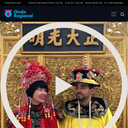
TENDENCIAS
CRISIS MIGRATORIA CEUTA
OLA DE CALOR
REAL MURCIA
FC CARTAGENA