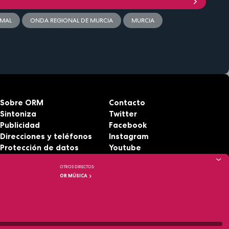
RMAL
ONDA REGIONAL DE MURCIA
MURCIA
Sobre ORM
Contacto
Sintoniza
Twitter
Publicidad
Facebook
Direcciones y teléfonos
Instagram
Protección de datos
Youtube
Aviso legal
RSS
OTROS DIRECTOS:
Accesibilidad
OR MÚSICA