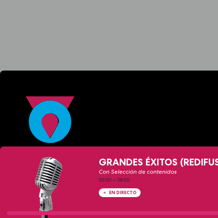
GRANDES ÉXITOS (REDIFU
Con Selección de contenidos
00:00
—
08:00
EN DIRECTO