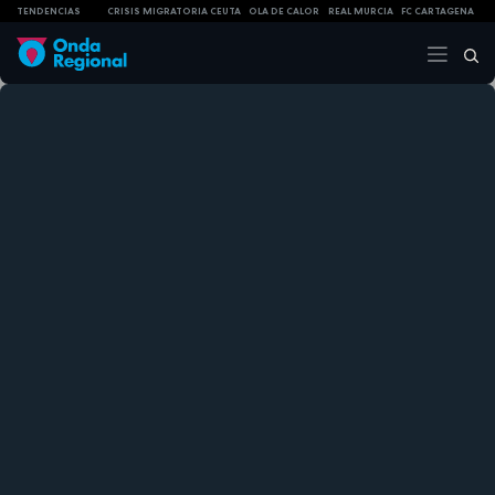
TENDENCIAS
CRISIS MIGRATORIA CEUTA
OLA DE CALOR
REAL MURCIA
FC CARTAGENA