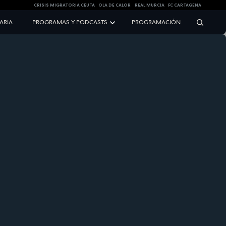
CRISIS MIGRATORIA CEUTA
OLA DE CALOR
REAL MURCIA
FC CARTAGENA
NARIA
PROGRAMAS Y PODCASTS
PROGRAMACIÓN