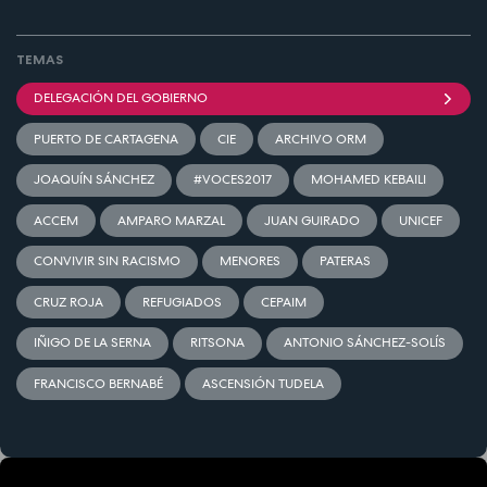
TEMAS
DELEGACIÓN DEL GOBIERNO
PUERTO DE CARTAGENA
CIE
ARCHIVO ORM
JOAQUÍN SÁNCHEZ
#VOCES2017
MOHAMED KEBAILI
ACCEM
AMPARO MARZAL
JUAN GUIRADO
UNICEF
CONVIVIR SIN RACISMO
MENORES
PATERAS
CRUZ ROJA
REFUGIADOS
CEPAIM
IÑIGO DE LA SERNA
RITSONA
ANTONIO SÁNCHEZ-SOLÍS
FRANCISCO BERNABÉ
ASCENSIÓN TUDELA